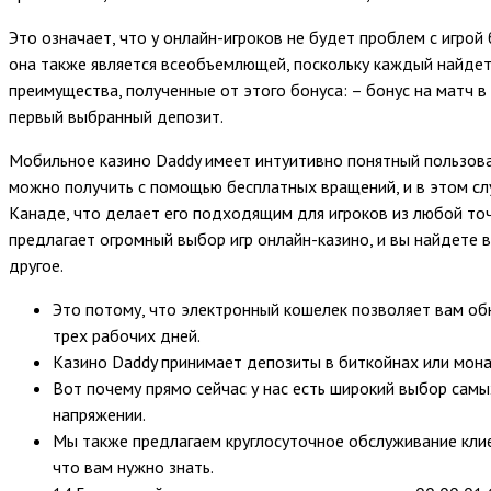
Это означает, что у онлайн-игроков не будет проблем с игро
она также является всеобъемлющей, поскольку каждый найдет
преимущества, полученные от этого бонуса: – бонус на матч в
первый выбранный депозит.
Мобильное казино Daddy имеет интуитивно понятный пользова
можно получить с помощью бесплатных вращений, и в этом слу
Канаде, что делает его подходящим для игроков из любой то
предлагает огромный выбор игр онлайн-казино, и вы найдете в
другое.
Это потому, что электронный кошелек позволяет вам обн
трех рабочих дней.
Казино Daddy принимает депозиты в биткойнах или мона
Вот почему прямо сейчас у нас есть широкий выбор сам
напряжении.
Мы также предлагаем круглосуточное обслуживание клиен
что вам нужно знать.