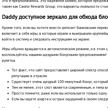
это и предполагалось. Это надежное казино, которое предла
таким как Casino Rewards Group, эти варианты лояльности сто
Daddy доступное зеркало для обхода бл
Кроме того, если вы хотите внести депозит банковским перево
включает в себя игры, в которые играли и выигрывали крупнейши
войти в систему и следовать инструкциям на экране.
Игры обычно вращаются в автоматическом режиме, и в этом с
воспользуйтесь нашими щедрыми бонусными предложениями! Da
рулетка.
Тот факт, что сайт предоставляет широкий спектр спос
репутацию в отрасли.
Существует очень щедрый 100-минутный бонус, который
Тем не менее, этот слот является современным, и тема 
Просто помните, даже если вы используете только одну и
Если вы ищете азарта и острых ощущений в своем следу