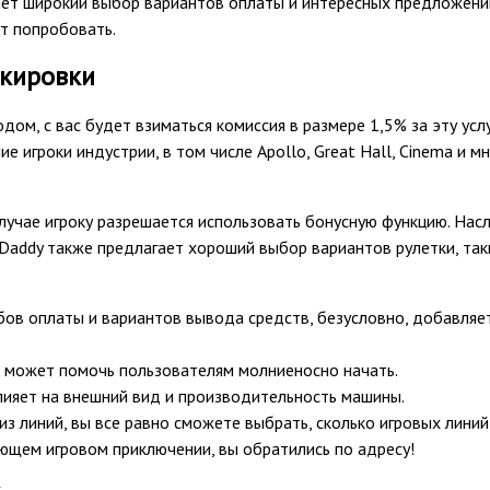
гает широкий выбор вариантов оплаты и интересных предложени
ит попробовать.
окировки
дом, с вас будет взиматься комиссия в размере 1,5% за эту ус
е игроки индустрии, в том числе Apollo, Great Hall, Cinema и мн
лучае игроку разрешается использовать бонусную функцию. На
ddy также предлагает хороший выбор вариантов рулетки, таких
обов оплаты и вариантов вывода средств, безусловно, добавля
 может помочь пользователям молниеносно начать.
влияет на внешний вид и производительность машины.
з линий, вы все равно сможете выбрать, сколько игровых линий
ющем игровом приключении, вы обратились по адресу!