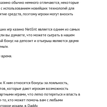
 казино обычно немного отличаются, некоторые
 с использованием новейших технологий для
ятие средств, поэтому игроки могут вносить
ших игр казино NetEnt является одним из самых
сли вы думаете, что можете сыграть в нашем
ный бонус на депозит и отыгрыш являются двумя
ньги.
 время.
. К ним относятся бонусы за лояльность,
нтов, которые дают игрокам возможность
ртными играми, что легко потеряться и впасть в
ем-то, кто может помочь вам с любыми
торое искали, в Daddy.