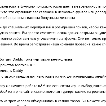
спользовать функцию поиска, которая дает вам возможность поис
к что это ограничит вас ставками в несколько фунтов или долла
ы и объединены с вашими бонусными деньгами.
» до специальных мероприятий и розыгрышей призов, чтобы каж
нужно решить. Вы просто сможете наслаждаться острыми ощущен
тоянно работаем над улучшением платформы. Они не только пр
решения. Во время регистрации наша команда проверит, какие с
ботает Daddy, тоже чертовски великолепна.
ойства Android и iOS.
десь, в Daddy.
 ставок и предлагают некоторые из них для начинающих онлайн
азу же начнете работать! У нас есть сотни игр на выбор, включ
ой из игр на сайте казино, включая турниры казино на реальные
ев из трех человек объединилась в казино Yahoo. Вы можете игр