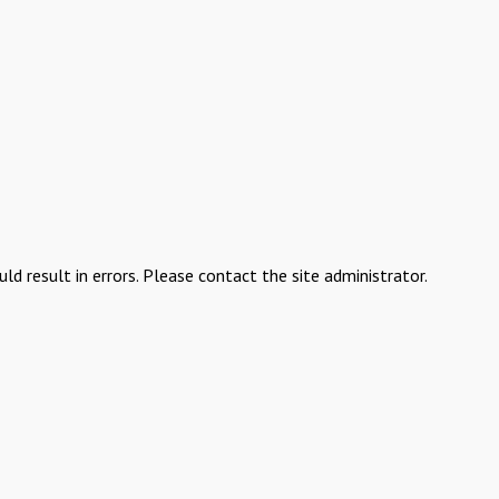
d result in errors. Please contact the site administrator.