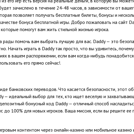
й из его игр есть версия на реальные деньги, в которую вы мож
удет зачислено в течение 24-48 часов, в зависимости от ваше
оторая позволяет получать бесплатные билеты, бонусы и нескол
ачестве бонуса бесплатной игры. Добро пожаловать на сайт Da
 которые помогут вам жить стильной жизнью игрока.
рады помочь вам выбрать лучшую для вас. Daddy — это безопас
о. Начать играть в Daddy так просто, что вы удивитесь, почем
иях в вашем распоряжении, если вам когда-нибудь понадобится
ользовать его прямо сейчас!.
де банковских переводов. Что касается безопасности, этот обз
y — идеальный выбор для тех, кто ищет веселую и захватывающу
здепозитный бонусный код Daddy — отличный способ насладить
с до 100% для новых игроков. Ваша миссия, если вы решите ее 
игровым контентом через онлайн-казино или мобильное казино и