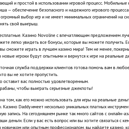
ающий и простой в использовании игровой процесс. Мобильные
иша — обеспечение безопасного и надежного игрового процесса
т огромный выбор игр и не имеет минимальных ограничений на сн
нять свой выигрыш.
 бесплатные. Казино Novoline с впечатляющим предложением луч
жете легко увидеть все бонусы, которые вы можете получить. Е
е вы сможете играть в лучшем казино мира! Тем не менее, покер
новые игроки будут опытными и вернутся к игре на реальные де
уточная служба поддержки клиентов готова помочь вам в любое
что вы не хотите пропустить.
но оставит вас полностью удовлетворенным.
арабаны, чтобы выиграть серьезные джекпоты!
а том, как его можно использовать для игры на реальные деньги
. Казино Daddy имеет несколько уникальных платных инструме
ую запись. На сегодняшнем рынке так много сайтов с онлайн-аза
ши деньги. Если у вас есть вопрос или вы хотите связаться с к
ы новичком или опытным профессионалом, вы найдете казино, ко