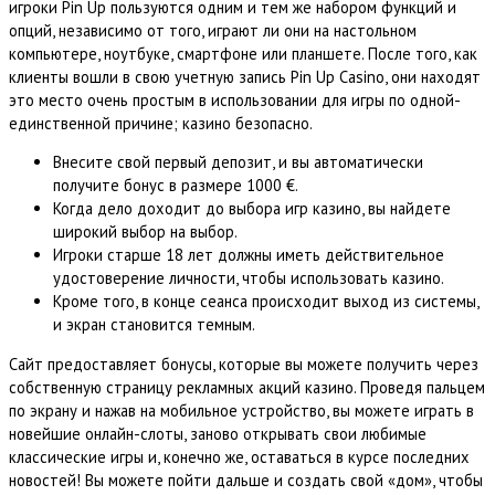
игроки Pin Up пользуются одним и тем же набором функций и
опций, независимо от того, играют ли они на настольном
компьютере, ноутбуке, смартфоне или планшете. После того, как
клиенты вошли в свою учетную запись Pin Up Casino, они находят
это место очень простым в использовании для игры по одной-
единственной причине; казино безопасно.
Внесите свой первый депозит, и вы автоматически
получите бонус в размере 1000 €.
Когда дело доходит до выбора игр казино, вы найдете
широкий выбор на выбор.
Игроки старше 18 лет должны иметь действительное
удостоверение личности, чтобы использовать казино.
Кроме того, в конце сеанса происходит выход из системы,
и экран становится темным.
Сайт предоставляет бонусы, которые вы можете получить через
собственную страницу рекламных акций казино. Проведя пальцем
по экрану и нажав на мобильное устройство, вы можете играть в
новейшие онлайн-слоты, заново открывать свои любимые
классические игры и, конечно же, оставаться в курсе последних
новостей! Вы можете пойти дальше и создать свой «дом», чтобы