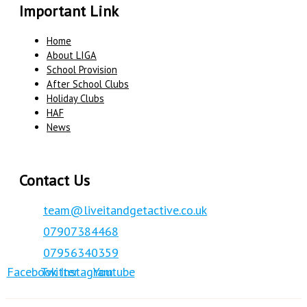
Important Link
Home
About LIGA
School Provision
After School Clubs
Holiday Clubs
HAF
News
Contact Us
team@liveitandgetactive.co.uk
07907384468
07956340359
Facebook
Twitter
Instagram
Youtube