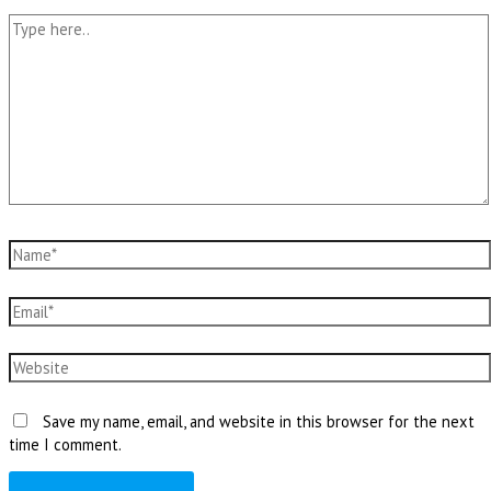
Save my name, email, and website in this browser for the next
time I comment.