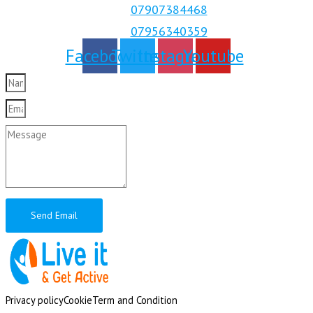
07907384468
07956340359
Facebook
Twitter
Instagram
Youtube
Send Email
Privacy policy
Cookie
Term and Condition