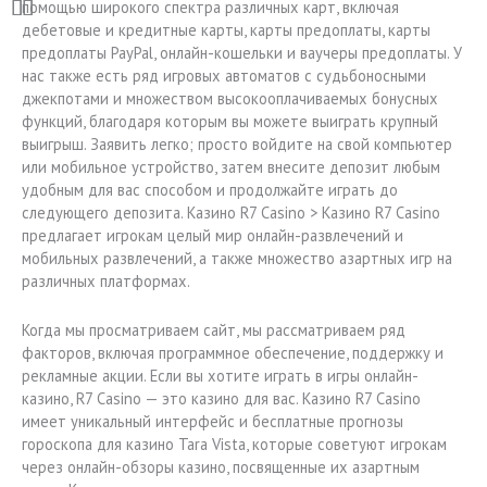
помощью широкого спектра различных карт, включая
дебетовые и кредитные карты, карты предоплаты, карты
предоплаты PayPal, онлайн-кошельки и ваучеры предоплаты. У
нас также есть ряд игровых автоматов с судьбоносными
джекпотами и множеством высокооплачиваемых бонусных
функций, благодаря которым вы можете выиграть крупный
выигрыш. Заявить легко; просто войдите на свой компьютер
или мобильное устройство, затем внесите депозит любым
удобным для вас способом и продолжайте играть до
следующего депозита. Казино R7 Casino > Казино R7 Casino
предлагает игрокам целый мир онлайн-развлечений и
мобильных развлечений, а также множество азартных игр на
различных платформах.
Когда мы просматриваем сайт, мы рассматриваем ряд
факторов, включая программное обеспечение, поддержку и
рекламные акции. Если вы хотите играть в игры онлайн-
казино, R7 Casino — это казино для вас. Казино R7 Casino
имеет уникальный интерфейс и бесплатные прогнозы
гороскопа для казино Tara Vista, которые советуют игрокам
через онлайн-обзоры казино, посвященные их азартным