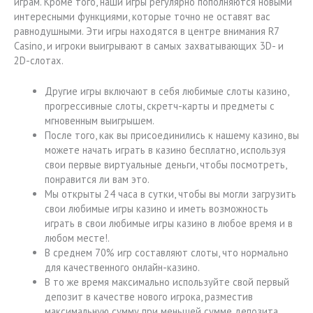
играм. Кроме того, наши игры регулярно пополняются новыми
интересными функциями, которые точно не оставят вас
равнодушными. Эти игры находятся в центре внимания R7
Casino, и игроки выигрывают в самых захватывающих 3D- и
2D-слотах.
Другие игры включают в себя любимые слоты казино,
прогрессивные слоты, скретч-карты и предметы с
мгновенным выигрышем.
После того, как вы присоединились к нашему казино, вы
можете начать играть в казино бесплатно, используя
свои первые виртуальные деньги, чтобы посмотреть,
понравится ли вам это.
Мы открыты 24 часа в сутки, чтобы вы могли загрузить
свои любимые игры казино и иметь возможность
играть в свои любимые игры казино в любое время и в
любом месте!.
В среднем 70% игр составляют слоты, что нормально
для качественного онлайн-казино.
В то же время максимально используйте свой первый
депозит в качестве нового игрока, разместив
максимальную сумму при меньшей сумме депозита.