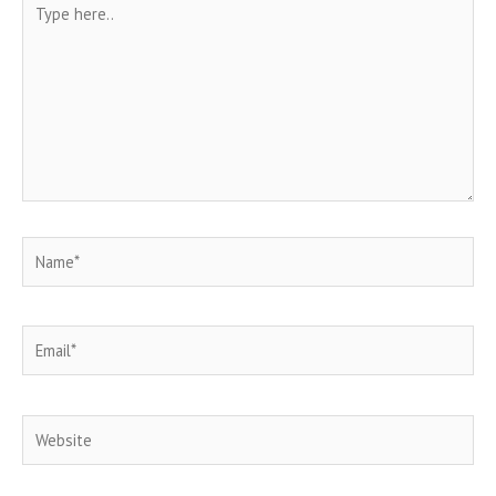
here..
Name*
Email*
Website