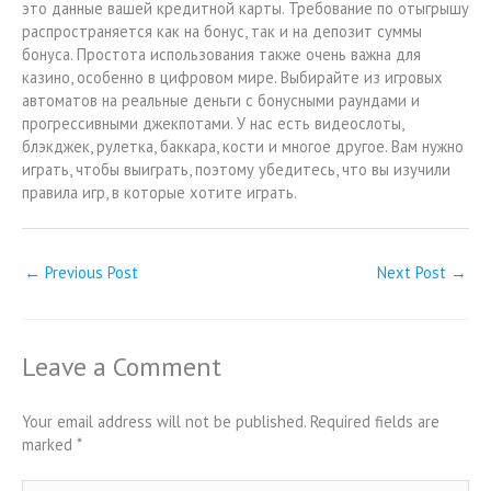
это данные вашей кредитной карты. Требование по отыгрышу
распространяется как на бонус, так и на депозит суммы
бонуса. Простота использования также очень важна для
казино, особенно в цифровом мире. Выбирайте из игровых
автоматов на реальные деньги с бонусными раундами и
прогрессивными джекпотами. У нас есть видеослоты,
блэкджек, рулетка, баккара, кости и многое другое. Вам нужно
играть, чтобы выиграть, поэтому убедитесь, что вы изучили
правила игр, в которые хотите играть.
←
Previous Post
Next Post
→
Leave a Comment
Your email address will not be published.
Required fields are
marked
*
Type