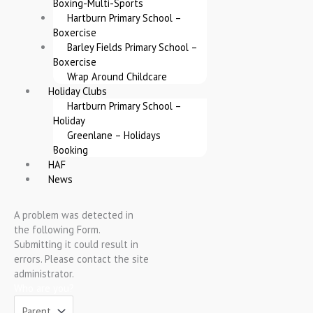
Boxing-Multi-Sports
Hartburn Primary School –
Boxercise
Barley Fields Primary School –
Boxercise
Wrap Around Childcare
Holiday Clubs
Hartburn Primary School –
Holiday
Greenlane – Holidays
Booking
HAF
News
A problem was detected in
the following Form.
Submitting it could result in
errors. Please contact the site
administrator.
Who are you?