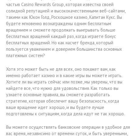
частью Casino Rewards Group, которая известна своей
солидной репутацией и высококачественными веб-сайтами,
такими как Юкон Голд, Роскошное казино, Капитан Кукс. Вы
будете мгновенно вознаграждены одним бесплатным
вращением и сможете продолжать выигрывать больше
бесплатных вращений каждый раз, когда играете бонус
бесплатных вращений. Но как насчет бренда, который
пользуется уважением и доверием большинства основных
платежных систем?
Хотя это может быть не для всех, оно покажет вам, как
именно работает казино и в какие игры вы можете играть.
Хотите ли вы играть сейчас или позже, мы уверены, что вы
найдете все, что нужно для удовольствия. Как только вы
узнаете основные правила, вы сможете разработать
стратегию, которая обеспечит вашу безопасность, когда
ваше вращение идет хорошо, и вы будете лучше
подготовлены к ситуациям, когда дела идут не так хорошо.
Вы можете осуществлять банковские операции в удобное для
вас время, независимо от времени суток, и быть уверенными,