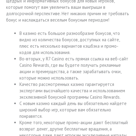
щедрых и информативных бонусов для новых игроков,
которые помогут вам увеличить ваши выигрыши в
долгосрочной перспективе. Нет никаких причин не требовать
бонус и наслаждаться веселым бонусным периодом!
В казино есть большое разнообразие бонусов, что
видно из количества бонусов, доступных на сайте,
плюс есть несколько вариантов кэшбэка и промо-
кодов для использования.
Во-вторых, у R7 Casino есть прямая ссылка на веб-сайт
Casino Rewards, где вы будете получать рекламные
акции и преимущества, а также зарабатывать очки,
которые можно использовать.
Качество рассмотренных казино гарантируется
экспертами высочайшего качества и использованием
эксклюзивной бонусной программы Casino Rewards.
С новым казино каждый день вы обязательно найдете
широкий выбор игр, которые вам обязательно
понравятся.
Кроме того, некоторые промо-акции дают бесплатный
возврат денег, другие бесплатные вращения, а
некоторые даже дают игрокам эксклюзивные награды.