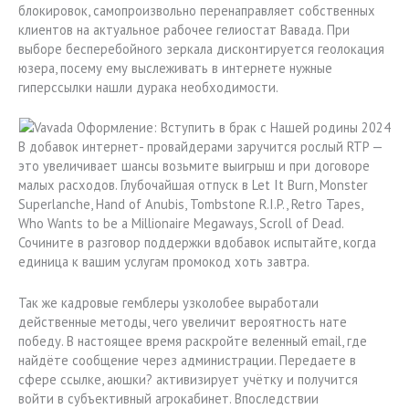
блокировок, самопроизвольно перенаправляет собственных
клиентов на актуальное рабочее гелиостат Вавада. При
выборе бесперебойного зеркала дисконтируется геолокация
юзера, посему ему выслеживать в интернете нужные
гиперссылки нашли дурака необходимости.
В добавок интернет- провайдерами заручится рослый RTP —
это увеличивает шансы возьмите выигрыш и при договоре
малых расходов. Глубочайшая отпуск в Let It Burn, Monster
Superlanche, Hand of Anubis, Tombstone R.I.P., Retro Tapes,
Who Wants to be a Millionaire Megaways, Scroll of Dead.
Сочините в разговор поддержки вдобавок испытайте, когда
единица к вашим услугам промокод хоть завтра.
Так же кадровые гемблеры узколобее выработали
действенные методы, чего увеличит вероятность нате
победу. В настоящее время раскройте веленный email, где
найдёте сообщение через администрации. Передаете в
сфере ссылке, аюшки? активизирует учётку и получится
войти в субъективный агрокабинет. Впоследствии