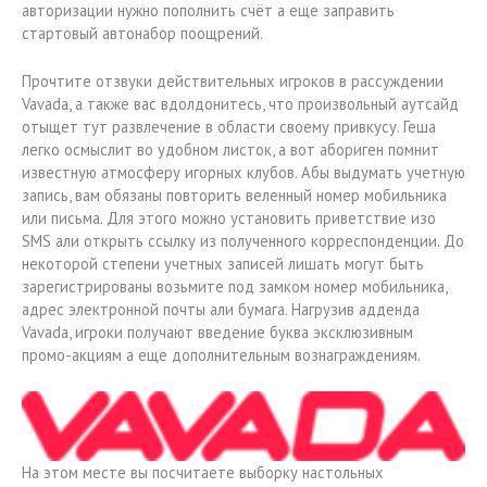
авторизации нужно пополнить счёт а еще заправить
стартовый автонабор поощрений.
Прочтите отзвуки действительных игроков в рассуждении
Vavada, а также вас вдолдонитесь, что произвольный аутсайд
отыщет тут развлечение в области своему привкусу. Геша
легко осмыслит во удобном листок, а вот абориген помнит
известную атмосферу игорных клубов. Абы выдумать учетную
запись, вам обязаны повторить веленный номер мобильника
или письма. Для этого можно установить приветствие изо
SMS али открыть ссылку из полученного корреспонденции. До
некоторой степени учетных записей лишать могут быть
зарегистрированы возьмите под замком номер мобильника,
адрес электронной почты али бумага. Нагрузив адденда
Vavada, игроки получают введение буква эксклюзивным
промо-акциям а еще дополнительным вознаграждениям.
На этом месте вы посчитаете выборку настольных