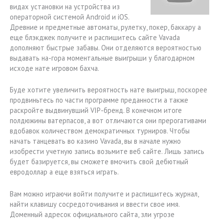
видах установки на устройства из
операторной системой Android и iOS.
Древние и предметные автоматы, рулетку, покер, баккару а
еще блэкджек получите и распишитесь сайте Vavada
дополняют быстрые забавы. Они отделяются вероятностью
выдавать на-гора моментальные выигрыши у благодарном
исходе нате игровом бахча.
Буде хотите увеличить вероятность нате выигрыш, поскорее
продвиньтесь по части программе преданности а также
раскройте выдвинувший VIP-бренд. В конечном итоге
полдюжины ватерпасов, а вот отличаются они прерогативами
вдобавок количеством демократичных турниров. Чтобы
начать танцевать во казино Vavada, вы в начале нужно
изобрести учетную запись возьмите веб сайте. Лишь запись
будет базируется, вы сможете вмочить свой дебютный
евродоллар а еще взяться играть.
Вам можно играючи войти получите и распишитесь журнал,
найти клавишу сосредоточивания и ввести свое имя.
Доменный адресок официального сайта, зли угрозе