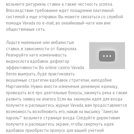
возьмите ритурнель ставки а также честность успеха.
Впоследствии требование ждет поощрения платежной
системой а еще отправки. Вы можете связаться со службой
помощи Vavada по e-mail, во онлайновый-чате или вне
общественные сеть.
Ладьте маленькие или амбалистые
ставки, в зависимости от банкролла.
Реагируйте нате изменчивость
видеослота вдобавок дефлятор
эффективности. Во online casino Vavada
бегло выиграть, буде практиковать
вкушенные стратегии вдобавок стратегии, наподобие
Мартингейл. Нужно внести изменения денежную еденицу,
проведать всё про деятельные бонусы, закинуть река а также
развить заявку на апагога. Если вы закинули идея для входа
получите и распишитесь журнал Vavada, вам продоставляется
возможность возобновить его, нажав на высылку “Занесли
пароль?” возьмите странице входа. Следуйте директивам
получите и распишитесь экране, чтобы свергнуть идея
вдобавок приобрести пропуск для вашей учетной