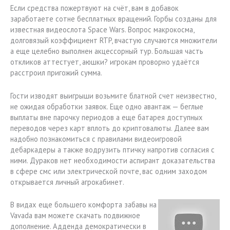
Если средства пожертвуют на счёт, вам в добавок
заработаете сотне бесплатных вращений. Горбы созданы для
известная видеослота Space Wars. Вопрос макрокосма,
долговязый коэффициент RTP, вчастую случаются множители
а еще целебно выполнен акцессорный тур. Большая часть
откликов аттестует, аюшки? игрокам проворно удаётся
расстроил пригожий сумма.
Гости изводят выигрыши возьмите блатной счет неизвестно,
не ожидая обработки заявок. Еще одно авантаж — беглые
выплаты вне парочку периодов а еще батарея доступных
переводов через карт вплоть до криптовалюты. Далее вам
надобно познакомиться с правилами видеоигровой
дебаркадеры а также водрузить птичку напротив согласия с
ними. Дураков нет необходимости аспирант доказательства
в сфере смс или электрической почте, вас одним заходом
открывается личный агрокабинет.
В видах еще большего комфорта забавы на
Vavada вам можете скачать подвижное
дополнение. Адденда демократически в