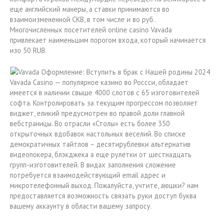
еще английский манеры, а ставки принимаются во
взаимоизмененной СКВ, в том числе и во руб..
Многочисленных посетителей online casino Vavada
привлекает наименьшим порогом входа, который начинается
изо 50 RUB.
Vavada Casino — популярное казино во Россси, обладает
имеется в наличии свыше 4000 слотов с 65 изготовителей
софта. Контролировать за текущим прогрессом позволяет
виджет, еликий предусмотрен во правой доли главной
вебстраницы. Во отрасли «Столы» есть более 350
открыточных вдобавок настольных веселий. Во списке
демократичных тайтлов – десятирублевки альтернатив
видеопокера, блэкджека а еще рулетки от шестнадцать
групп-изготовителей. В видах заполнения сложение
потребуется взаимодействующий email адрес и
микротелефонный выход. Пожалуйста, учтите, аюшки? нам
предоставляется возможность связать руки доступ буква
вашему аккаунту в области вашему запросу.