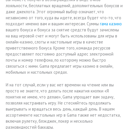
лояльности, бесплатных вращений, дополнительных бонусов и
даже джекпота. Этот огромный выбор означает, что
независимо от того, куда вы идете, всегда будет что-то, что
подходит именно вам и вашим интересам. Суммы
гама казино
вашего бонуса и бонуса за снятие средств будут зачислены
на ваш игровой счет и могут быть использованы для игры в
онлайн-казино, слоты и настольные игры в качестве
приветственного бонуса. Кроме того, команда ресурсов
предоставляет постоянно доступный адрес электронной
почты и номер телефона, по которому можно быстро
связаться с ними. Gama предлагает игры казино в онлайн,
мобильных и настольных средах.
И на тот случай, если у вас нет времени на чтение или вы
просто не знаете, что делать после нажатия кнопки «Я
понятия не имею, что делаю», Gama упрощает вам задачу,
позволяя настраивать игру. Не стесняйтесь продолжать
выигрывать и вращаться весь день, каждый день. В нашем
ассортименте настольных игр в Gama также нет недостатка,
включая рулетку, блэкджек, покер и несколько
разновидностей баккары.