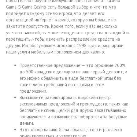
обязательно получите наилучшие впечатления от казино
Gama. В Gama Casino есть большой выбор и что-то, что
подойдет каждому стилю игрока, что делает его
организацией интернет-казино, которую вы больше не
захотите пропустить. Кроме того, если у вас несколько
учетных записей, вы можете выделить средства для одной и
перетащить, чтобы изменить распределение средств на
другую. Мы обслуживаем игроков с 1998 года и расширили
наши услуги мобильным приложением для казино.
Приветственное предложение — это огромные 200%
до 500 канадских долларов на ваш первый депозит, и
его можно обналичить в виде бесплатной игры без
каких-либо требований по ставкам в этом
предложении.
Вы сможете разблокировать широкий спектр
эксклюзивных предложений и преимуществ, таких как
бесплатные спины, целый ряд других захватывающих
преимуществ и возможность побороться за бонусные
деньги.
Этот обзор казино Gama показал, что в играх легко
ориентироваться и увлекательно.