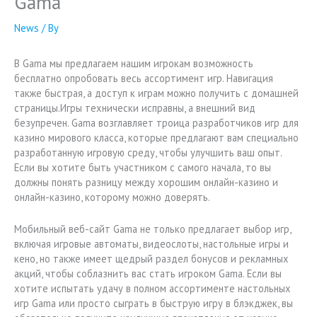
Gama
News
/ By
В Gama мы предлагаем нашим игрокам возможность
бесплатно опробовать весь ассортимент игр. Навигация
также быстрая, а доступ к играм можно получить с домашней
страницы.Игры технически исправны, а внешний вид
безупречен. Gama возглавляет троица разработчиков игр для
казино мирового класса, которые предлагают вам специально
разработанную игровую среду, чтобы улучшить ваш опыт.
Если вы хотите быть участником с самого начала, то вы
должны понять разницу между хорошим онлайн-казино и
онлайн-казино, которому можно доверять.
Мобильный веб-сайт Gama не только предлагает выбор игр,
включая игровые автоматы, видеослоты, настольные игры и
кено, но также имеет щедрый раздел бонусов и рекламных
акций, чтобы соблазнить вас стать игроком Gama. Если вы
хотите испытать удачу в полном ассортименте настольных
игр Gama или просто сыграть в быструю игру в блэкджек, вы