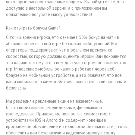
некоторые распространенные вопросы. Вы найдете все, что
доступно в настольной версии, а с приложением вы
обязательно получите массу удовольствия!
Как отыграть бонусы Gama?
С точки зрения игрока, это означает 50% бонус на матч в
абсолютно бесплатной игре без каких-либо условий. Его
операторы поддерживают чат в реальном времени со
скоростью, которую должны оценить игроки. Вам понравится
это казино, потому что в нем доступно огромное количество
игр. Мгновенное мобильное казино работает через веб-
браузер на мобильном устройстве, а это означает, что все
ваши мобильные взаимодействия полностью зашифрованы и
безопасны.
Мы разделили рекламные акции на ежемесячные,
благотворительные, еженедельные, финальные и
еженедельные. Приложение полностью совместимо с
устройствами iOS и Android и содержит новейшее
программное обеспечение и технологии безопасности, чтобы
обеспечить вам безопасную и надежную игровую среду.