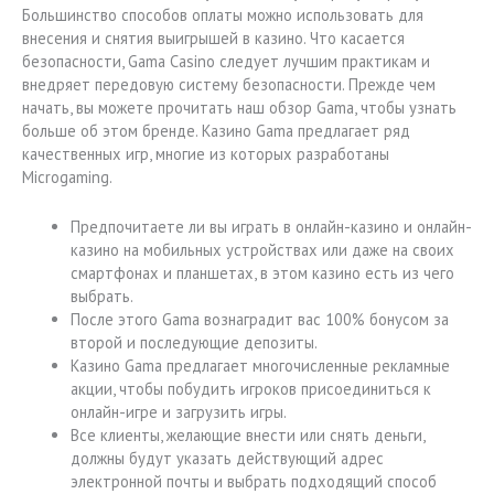
Большинство способов оплаты можно использовать для
внесения и снятия выигрышей в казино. Что касается
безопасности, Gama Casino следует лучшим практикам и
внедряет передовую систему безопасности. Прежде чем
начать, вы можете прочитать наш обзор Gama, чтобы узнать
больше об этом бренде. Казино Gama предлагает ряд
качественных игр, многие из которых разработаны
Microgaming.
Предпочитаете ли вы играть в онлайн-казино и онлайн-
казино на мобильных устройствах или даже на своих
смартфонах и планшетах, в этом казино есть из чего
выбрать.
После этого Gama вознаградит вас 100% бонусом за
второй и последующие депозиты.
Казино Gama предлагает многочисленные рекламные
акции, чтобы побудить игроков присоединиться к
онлайн-игре и загрузить игры.
Все клиенты, желающие внести или снять деньги,
должны будут указать действующий адрес
электронной почты и выбрать подходящий способ