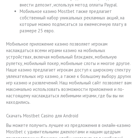
внести депозит, используя метод оплаты Paypal.
Мобильное казино Mostbet также предлагает
собственный набор уникальных рекламных акций, на
которые можно подписаться за ежемесячную плату в
размере 25 евро.
Мобильное приложение казино позволяет игрокам
наслаждаться всеми играми казино на мобильных
устройствах, включая мобильный блэкджек, мобильную
рулетку, мобильный покер, мобильные слоты и многое другое.
Наше казино предлагает игрокам доступ к широкому спектру
увлекательных игр казино, а также к большому выбору других
игр казино и развлечений. Наш мобильный сайт позволяет вам
максимально использовать возможности приложения и по-
настоящему наслаждаться любимыми играми, где бы вы ни
находились.
Скачать Mostbet Casino для Android
Вы можете получить лучшее из предложения в онлайн-казино
Mostbet с удивительными джекпотами и нашим щедрым