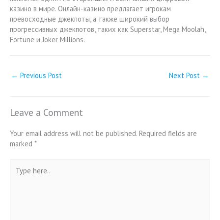
казино в мире. Онлайн-казино предлагает игрокам
превосходные джекпоты, а также широкий выбор
прогрессивных джекпотов, таких как Superstar, Mega Moolah,
Fortune и Joker Millions.
←
Previous Post
Next Post
→
Leave a Comment
Your email address will not be published.
Required fields are
marked
*
Type
here..