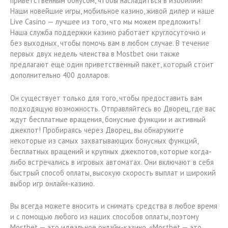
приветственным бонусом, чтобы насладиться в изобилии!
Наши новейшие игры, мобильное казино, живой дилер и наше
Live Casino — лучшее из того, что мы можем предложить!
Наша служба поддержки казино работает круглосуточно и
без выходных, чтобы помочь вам в любом случае. В течение
первых двух недель членства в Mostbet они также
предлагают еще один приветственный пакет, который стоит
дополнительно 400 долларов.
Он существует только для того, чтобы предоставить вам
подходящую возможность. Отправляйтесь во Дворец, где вас
ждут бесплатные вращения, бонусные функции и активный
джекпот! Пробираясь через Дворец, вы обнаружите
некоторые из самых захватывающих бонусных функций,
бесплатных вращений и крупных джекпотов, которые когда-
либо встречались в игровых автоматах. Они включают в себя
быстрый способ оплаты, высокую скорость выплат и широкий
выбор игр онлайн-казино.
Вы всегда можете вносить и снимать средства в любое время
и с помощью любого из наших способов оплаты, поэтому
Mostbet — это идеальное онлайн-казино. «Mostbet — это