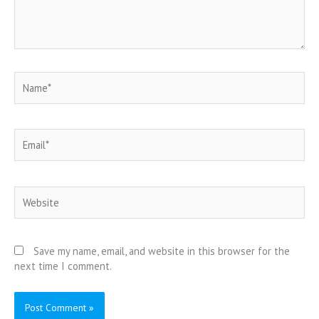
Name*
Email*
Website
Save my name, email, and website in this browser for the
next time I comment.