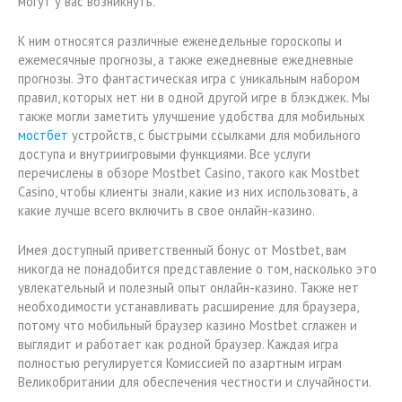
могут у вас возникнуть.
К ним относятся различные еженедельные гороскопы и
ежемесячные прогнозы, а также ежедневные ежедневные
прогнозы. Это фантастическая игра с уникальным набором
правил, которых нет ни в одной другой игре в блэкджек. Мы
также могли заметить улучшение удобства для мобильных
мостбет
устройств, с быстрыми ссылками для мобильного
доступа и внутриигровыми функциями. Все услуги
перечислены в обзоре Mostbet Casino, такого как Mostbet
Casino, чтобы клиенты знали, какие из них использовать, а
какие лучше всего включить в свое онлайн-казино.
Имея доступный приветственный бонус от Mostbet, вам
никогда не понадобится представление о том, насколько это
увлекательный и полезный опыт онлайн-казино. Также нет
необходимости устанавливать расширение для браузера,
потому что мобильный браузер казино Mostbet сглажен и
выглядит и работает как родной браузер. Каждая игра
полностью регулируется Комиссией по азартным играм
Великобритании для обеспечения честности и случайности.