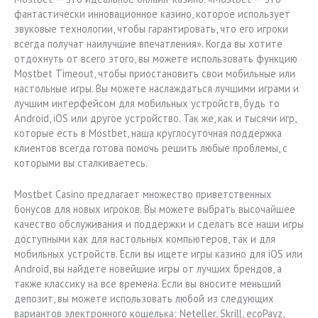
фантастически инновационное казино, которое использует
звуковые технологии, чтобы гарантировать, что его игроки
всегда получат наилучшие впечатления». Когда вы хотите
отдохнуть от всего этого, вы можете использовать функцию
Mostbet Timeout, чтобы приостановить свои мобильные или
настольные игры. Вы можете наслаждаться лучшими играми и
лучшим интерфейсом для мобильных устройств, будь то
Android, iOS или другое устройство. Так же, как и тысячи игр,
которые есть в Mostbet, наша круглосуточная поддержка
клиентов всегда готова помочь решить любые проблемы, с
которыми вы сталкиваетесь.
Mostbet Casino предлагает множество приветственных
бонусов для новых игроков. Вы можете выбрать высочайшее
качество обслуживания и поддержки и сделать все наши игры
доступными как для настольных компьютеров, так и для
мобильных устройств. Если вы ищете игры казино для iOS или
Android, вы найдете новейшие игры от лучших брендов, а
также классику на все времена. Если вы вносите меньший
депозит, вы можете использовать любой из следующих
вариантов электронного кошелька: Neteller, Skrill, ecoPayz,