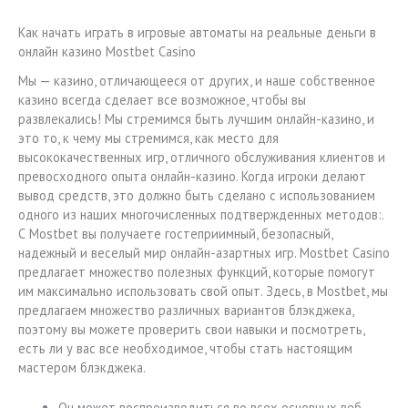
Как начать играть в игровые автоматы на реальные деньги в
онлайн казино Mostbet Casino
Мы — казино, отличающееся от других, и наше собственное
казино всегда сделает все возможное, чтобы вы
развлекались! Мы стремимся быть лучшим онлайн-казино, и
это то, к чему мы стремимся, как место для
высококачественных игр, отличного обслуживания клиентов и
превосходного опыта онлайн-казино. Когда игроки делают
вывод средств, это должно быть сделано с использованием
одного из наших многочисленных подтвержденных методов:.
С Mostbet вы получаете гостеприимный, безопасный,
надежный и веселый мир онлайн-азартных игр. Mostbet Casino
предлагает множество полезных функций, которые помогут
им максимально использовать свой опыт. Здесь, в Mostbet, мы
предлагаем множество различных вариантов блэкджека,
поэтому вы можете проверить свои навыки и посмотреть,
есть ли у вас все необходимое, чтобы стать настоящим
мастером блэкджека.
Он может воспроизводиться во всех основных веб-