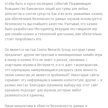
чтобы быть в курсе последних событий. Подавляющее
большинство банковских опций доступны для любых
депозитов и снятия средств. Как и во всех уважаемых казино,
для обеспечения безопасности данных игроков используется
безопасность высочайшего качества. Учитывая, что казино
было разработано Microgaming, ведущим поставщиком игр
для онлайн-казино и технологий для казино, вам обязательно
стоит попробовать его.
Он является частью Casino Rewards Group, которая также
предлагает другие интересные и инновационные онлайн-игры
в покер и казино. Кто не знает о рисках, связанных с
азартными играми в Интернете, и кто дает такуюгарантию,
что корпорация, намеревающаяся раскрыть свою личность
своим клиентам, не является проблемой?. Некоторые сайты
скрывают эту информацию в нижнем колонтитуле, другие — в
разных местах. Благодаря огромному выбору игр этот сайт
идеально подходит для игроков, которые любят
развлекаться в одиночку.
Наши инициативы в области безопасности данных и