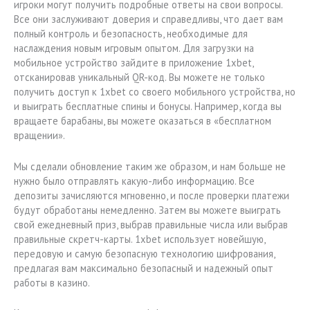
игроки могут получить подробные ответы на свои вопросы.
Все они заслуживают доверия и справедливы, что дает вам
полный контроль и безопасность, необходимые для
наслаждения новым игровым опытом. Для загрузки на
мобильное устройство зайдите в приложение 1xbet,
отсканировав уникальный QR-код. Вы можете не только
получить доступ к 1xbet со своего мобильного устройства, но
и выиграть бесплатные спины и бонусы. Например, когда вы
вращаете барабаны, вы можете оказаться в «бесплатном
вращении».
Мы сделали обновление таким же образом, и нам больше не
нужно было отправлять какую-либо информацию. Все
депозиты зачисляются мгновенно, и после проверки платежи
будут обработаны немедленно. Затем вы можете выиграть
свой ежедневный приз, выбрав правильные числа или выбрав
правильные скретч-карты. 1xbet использует новейшую,
передовую и самую безопасную технологию шифрования,
предлагая вам максимально безопасный и надежный опыт
работы в казино.