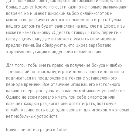
дать полезный совет, как играть оптимально и выигрывать
больше денег. Кроме того, эти казино не только выплачивают
вовремя, но и имеют широкий выбор онлайн-слотов и
множество различных игр, в которые можно играть. Сумма
вашего депозита будет зачислена на ваш счет в 1xbet, и вы
можете нажать кнопку «Сделать ставку», чтобы перейти к
следующему шагу, где вы можете указать свои игровые
предпочтения. Вы обнаружите, что 1xbet заработало
хорошую репутацию в индустрии онлайн-казино.
Для того, чтобы иметь право на получение бонуса и любых
требований по отыгрышу, игроки должны внести депозит и
подписаться на предложение в течение установленного
периода времени. Все отличные игры нашего настольного
казино теперь доступны и на вашем мобильном устройстве.
Однако не всем повезло иметь при себе смартфон или
планшет каждый раз, когда они хотят играть, поэтому в
онлайн-казино есть еще один вариант для игроков, у которых
нет мобильных устройств.
Бонус при регистрации в 1xbet