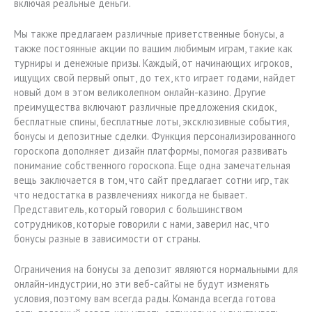
включая реальные деньги.
Мы также предлагаем различные приветственные бонусы, а
также постоянные акции по вашим любимым играм, такие как
турниры и денежные призы. Каждый, от начинающих игроков,
ищущих свой первый опыт, до тех, кто играет годами, найдет
новый дом в этом великолепном онлайн-казино. Другие
преимущества включают различные предложения скидок,
бесплатные спины, бесплатные лоты, эксклюзивные события,
бонусы и депозитные сделки. Функция персонализированного
гороскопа дополняет дизайн платформы, помогая развивать
понимание собственного гороскопа. Еще одна замечательная
вещь заключается в том, что сайт предлагает сотни игр, так
что недостатка в развлечениях никогда не бывает.
Представитель, который говорил с большинством
сотрудников, которые говорили с нами, заверил нас, что
бонусы разные в зависимости от страны.
Ограничения на бонусы за депозит являются нормальными для
онлайн-индустрии, но эти веб-сайты не будут изменять
условия, поэтому вам всегда рады. Команда всегда готова