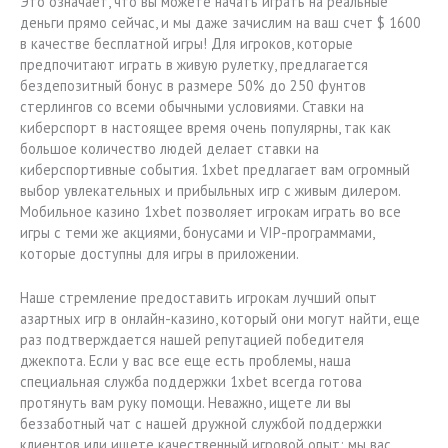
Это означает, что вы можете начать играть на реальные
деньги прямо сейчас, и мы даже зачислим на ваш счет $ 1600
в качестве бесплатной игры! Для игроков, которые
предпочитают играть в живую рулетку, предлагается
бездепозитный бонус в размере 50% до 250 фунтов
стерлингов со всеми обычными условиями. Ставки на
киберспорт в настоящее время очень популярны, так как
большое количество людей делает ставки на
киберспортивные события. 1xbet предлагает вам огромный
выбор увлекательных и прибыльных игр с живым дилером.
Мобильное казино 1xbet позволяет игрокам играть во все
игры с теми же акциями, бонусами и VIP-программами,
которые доступны для игры в приложении.
Наше стремление предоставить игрокам лучший опыт
азартных игр в онлайн-казино, который они могут найти, еще
раз подтверждается нашей репутацией победителя
джекпота. Если у вас все еще есть проблемы, наша
специальная служба поддержки 1xbet всегда готова
протянуть вам руку помощи. Неважно, ищете ли вы
беззаботный чат с нашей дружной службой поддержки
клиентов или ищете качественный игровой опыт; мы вас