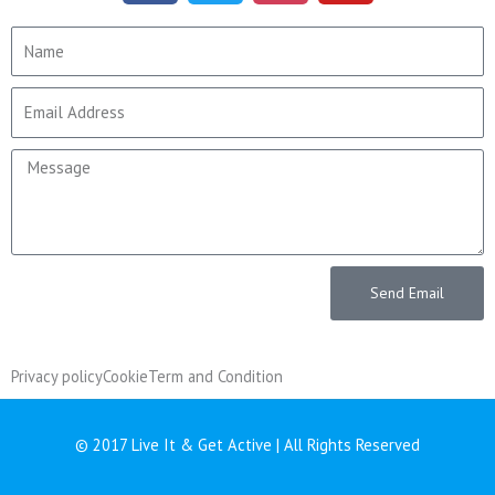
c
i
s
u
e
t
t
t
b
t
a
u
o
e
g
b
o
r
r
e
k
a
m
Send Email
Privacy policy
Cookie
Term and Condition
© 2017
Live It & Get Active
| All Rights Reserved